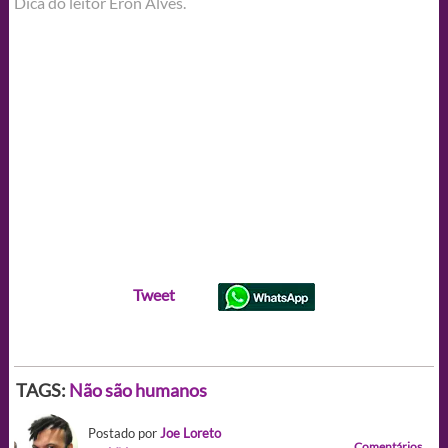
Dica do leitor Eron Alves.
Tweet
TAGS:
Não são humanos
Postado por
Joe Loreto
Comentários