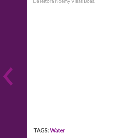
Da leitora Noemy Villas Bôas.
TAGS:
Water