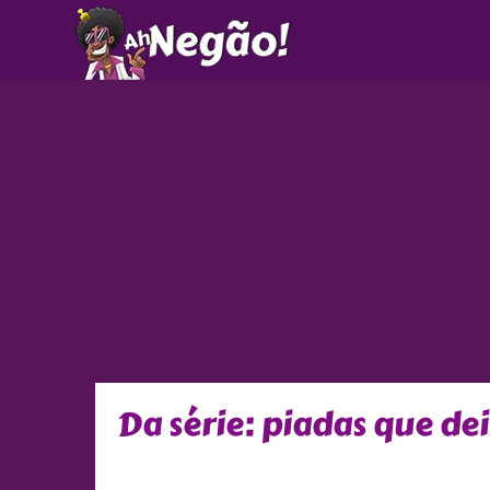
Ir
para
o
conteúdo
Da série: piadas que de