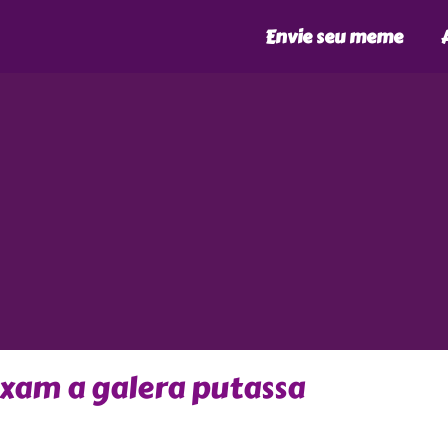
Envie seu meme
ixam a galera putassa