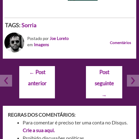
TAGS:
Sorria
Postado por
Joe Loreto
Comentários
em
Imagens
Navegação
←
Post
Post
de
anterior
seguinte
Post
→
REGRAS DOS COMENTÁRIOS:
Para comentar é preciso ter uma conta no Disqus.
Crie a sua aqui.
Proibido discussões políticas.