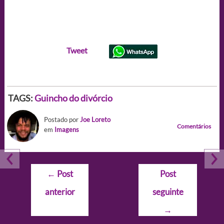
Tweet
TAGS:
Guincho do divórcio
Postado por
Joe Loreto
Comentários
em
Imagens
Navegação
←
Post
Post
de
anterior
seguinte
Post
→