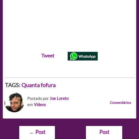
Tweet
TAGS:
Quanta fofura
Postado por
Joe Loreto
Comentários
em
Videos
Navegação
←
Post
Post
de