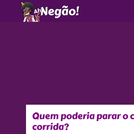
Ir
para
o
conteúdo
Quem poderia parar o c
corrida?