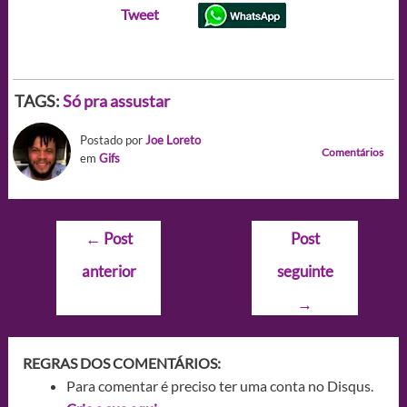
Tweet
TAGS:
Só pra assustar
Postado por
Joe Loreto
Comentários
em
Gifs
Navegação
←
Post
Post
de
anterior
seguinte
Post
→
REGRAS DOS COMENTÁRIOS:
Para comentar é preciso ter uma conta no Disqus.