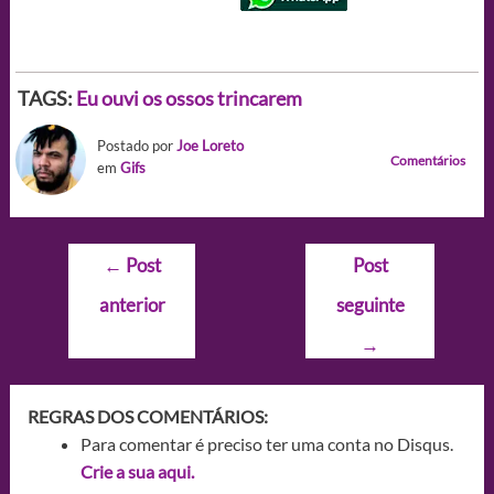
TAGS:
Eu ouvi os ossos trincarem
Postado por
Joe Loreto
Comentários
em
Gifs
Navegação
←
Post
Post
de
anterior
seguinte
Post
→
REGRAS DOS COMENTÁRIOS:
Para comentar é preciso ter uma conta no Disqus.
Crie a sua aqui.