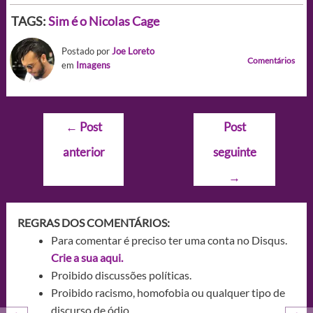
TAGS:
Sim é o Nicolas Cage
Postado por
Joe Loreto
Comentários
em
Imagens
Navegação
←
Post
Post
de
anterior
seguinte
Post
→
REGRAS DOS COMENTÁRIOS:
Para comentar é preciso ter uma conta no Disqus.
Crie a sua aqui.
Proibido discussões políticas.
Proibido racismo, homofobia ou qualquer tipo de
discurso de ódio.