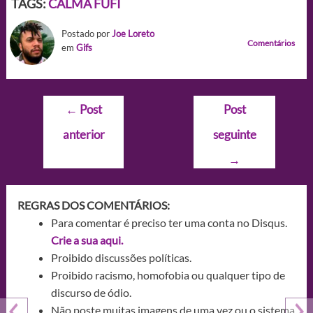
TAGS:
CALMA FÚFI
Postado por
Joe Loreto
Comentários
em
Gifs
Navegação
←
Post
Post
de
anterior
seguinte
Post
→
REGRAS DOS COMENTÁRIOS:
Para comentar é preciso ter uma conta no Disqus.
Crie a sua aqui.
Proibido discussões políticas.
Proibido racismo, homofobia ou qualquer tipo de
discurso de ódio.
Não poste muitas imagens de uma vez ou o sistema