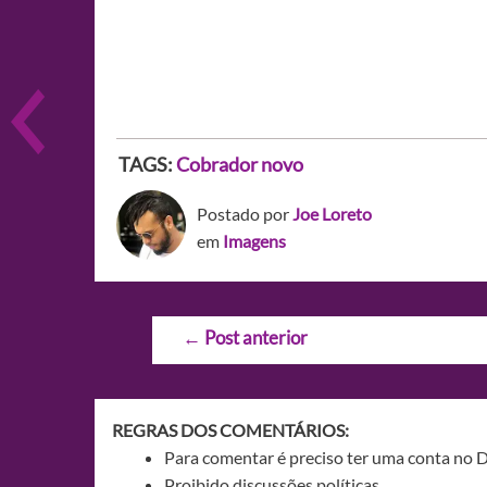
TAGS:
Cobrador novo
Postado por
Joe Loreto
em
Imagens
Navegação
←
Post anterior
de
Post
REGRAS DOS COMENTÁRIOS:
Para comentar é preciso ter uma conta no 
Proibido discussões políticas.