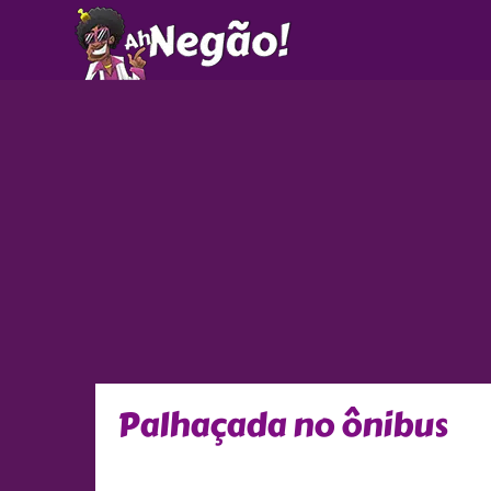
Ir
para
o
conteúdo
Palhaçada no ônibus