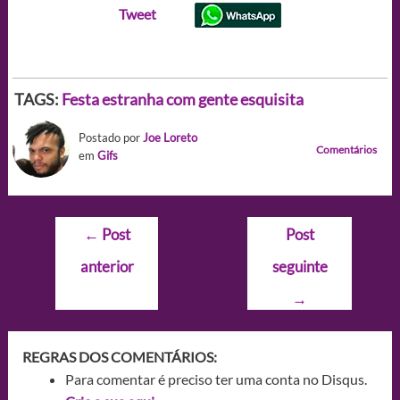
Tweet
TAGS:
Festa estranha com gente esquisita
Postado por
Joe Loreto
Comentários
em
Gifs
Navegação
←
Post
Post
de
anterior
seguinte
Post
→
REGRAS DOS COMENTÁRIOS:
Para comentar é preciso ter uma conta no Disqus.