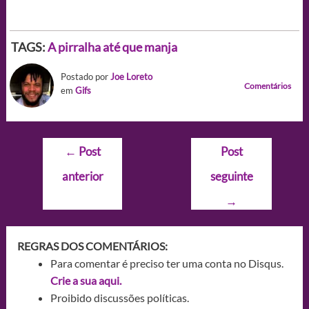
TAGS:
A pirralha até que manja
Postado por
Joe Loreto
Comentários
em
Gifs
Navegação
←
Post
Post
de
anterior
seguinte
Post
→
REGRAS DOS COMENTÁRIOS:
Para comentar é preciso ter uma conta no Disqus.
Crie a sua aqui.
Proibido discussões políticas.