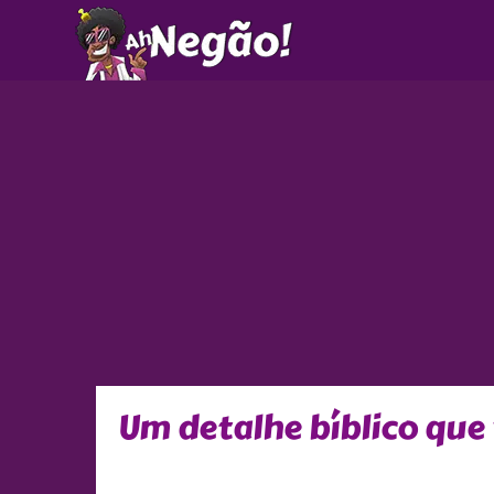
Ir
para
o
conteúdo
Um detalhe bíblico que