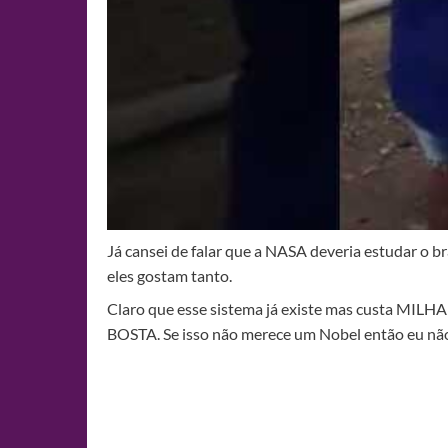
Já cansei de falar que a NASA deveria estudar o bra
eles gostam tanto.
Claro que esse sistema já existe mas custa MILHAR
BOSTA. Se isso não merece um Nobel então eu nã