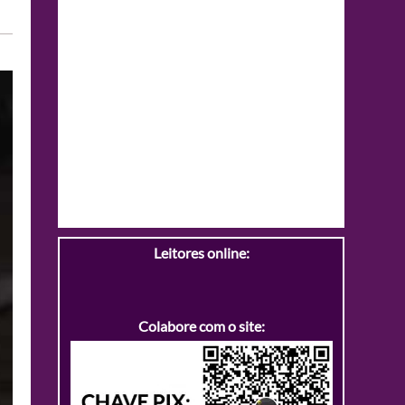
Leitores online:
Colabore com o site: