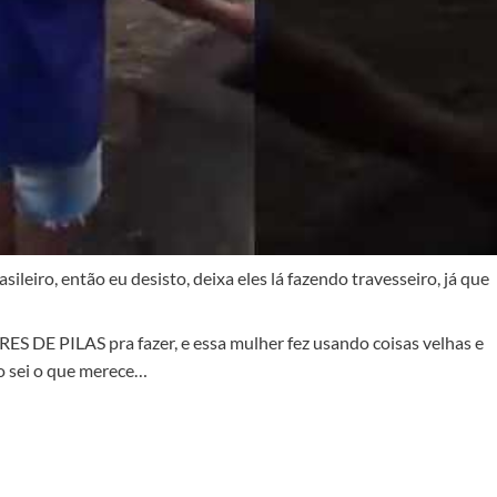
sileiro, então eu desisto, deixa eles lá fazendo travesseiro, já que
ES DE PILAS pra fazer, e essa mulher fez usando coisas velhas e
o sei o que merece…