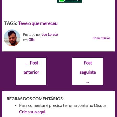
TAGS:
Teve o que mereceu
Postado por
Joe Loreto
Comentários
em
Gifs
Navegação
←
Post
Post
de
anterior
seguinte
Post
→
REGRAS DOS COMENTÁRIOS:
Para comentar é preciso ter uma conta no Disqus.
Crie a sua aqui.