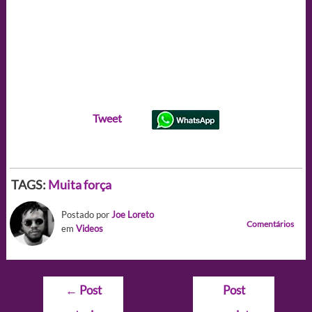
Tweet
TAGS:
Muita força
Postado por
Joe Loreto
Comentários
em
Videos
Navegação
←
Post
Post
de