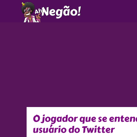
Ir
para
o
conteúdo
O jogador que se enten
usuário do Twitter