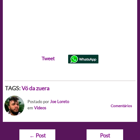
Tweet
TAGS:
Vó da zuera
Postado por
Joe Loreto
Comentários
em
Videos
Navegação
←
Post
Post