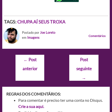
TAGS:
CHUPA AÍ SEUS TROXA
Postado por
Joe Loreto
Comentários
em
Imagens
Navegação
←
Post
Post
de
anterior
seguinte
Post
→
REGRAS DOS COMENTÁRIOS:
Para comentar é preciso ter uma conta no Disqus.
Crie a sua aqui.