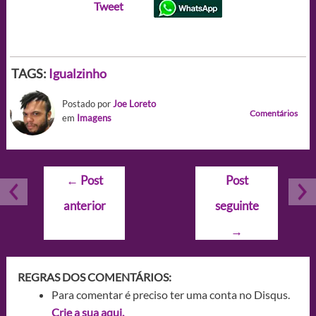
Tweet
TAGS:
Igualzinho
Postado por
Joe Loreto
Comentários
em
Imagens
Navegação
←
Post
Post
de
anterior
seguinte
Post
→
REGRAS DOS COMENTÁRIOS:
Para comentar é preciso ter uma conta no Disqus.
Crie a sua aqui.