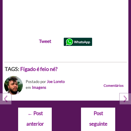
Tweet
TAGS:
Fígado é feio né?
Postado por
Joe Loreto
Comentários
em
Imagens
Navegação
←
Post
Post
de
anterior
seguinte
Post