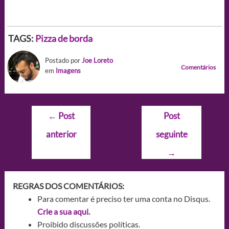
TAGS:
Pizza de borda
Postado por
Joe Loreto
Comentários
em
Imagens
Navegação
←
Post
Post
de
anterior
seguinte
Post
→
REGRAS DOS COMENTÁRIOS:
Para comentar é preciso ter uma conta no Disqus.
Crie a sua aqui.
Proibido discussões políticas.