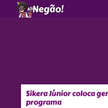
Ir
para
o
conteúdo
Sikera Júnior coloca g
programa