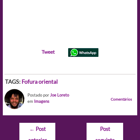
Tweet
TAGS:
Fofura oriental
Postado por
Joe Loreto
Comentários
em
Imagens
Navegação
←
Post
Post
de