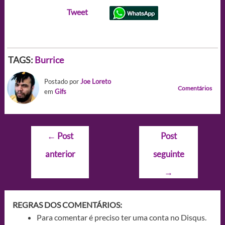
Tweet
TAGS:
Burrice
Postado por
Joe Loreto
Comentários
em
Gifs
Navegação
←
Post
Post
de
anterior
seguinte
Post
→
REGRAS DOS COMENTÁRIOS:
Para comentar é preciso ter uma conta no Disqus.