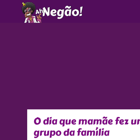
Ir
para
o
conteúdo
O dia que mamãe fez um
grupo da família