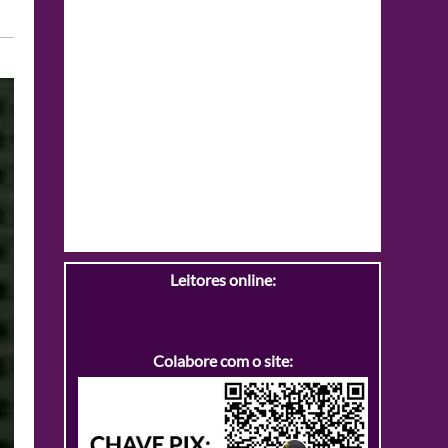
Leitores online:
Colabore com o site: