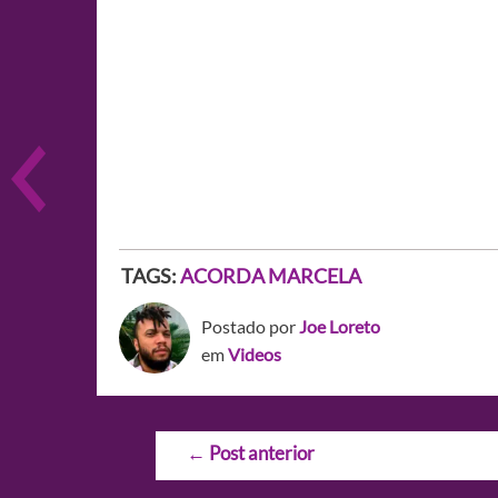
TAGS:
ACORDA MARCELA
Postado por
Joe Loreto
em
Videos
Navegação
←
Post anterior
de