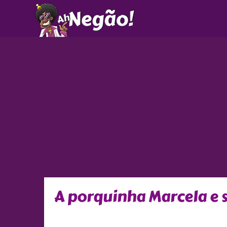
Ir
para
o
conteúdo
A porquinha Marcela e 