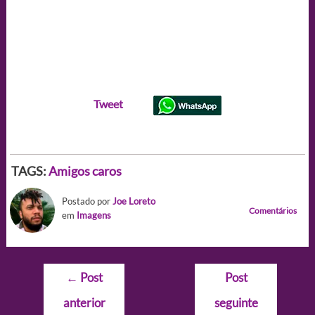
Tweet
TAGS:
Amigos caros
Postado por
Joe Loreto
Comentários
em
Imagens
Navegação
←
Post
Post
de
anterior
seguinte
Post