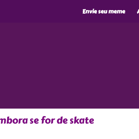
Envie seu meme
mbora se for de skate