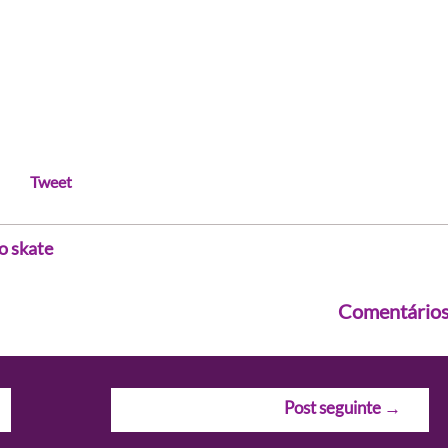
Tweet
o skate
Comentário
Post seguinte
→