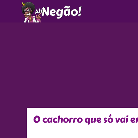
Ir
para
o
conteúdo
O cachorro que só vai e