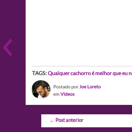
TAGS:
Qualquer cachorro é melhor que eu n
Postado por
Joe Loreto
em
Videos
Navegação
←
Post anterior
de