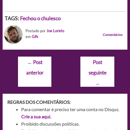
TAGS:
Fechou o chulesco
Postado por
Joe Loreto
Comentários
em
Gifs
Navegação
←
Post
Post
de
anterior
seguinte
Post
→
REGRAS DOS COMENTÁRIOS:
Para comentar é preciso ter uma conta no Disqus.
Crie a sua aqui.
Proibido discussões políticas.