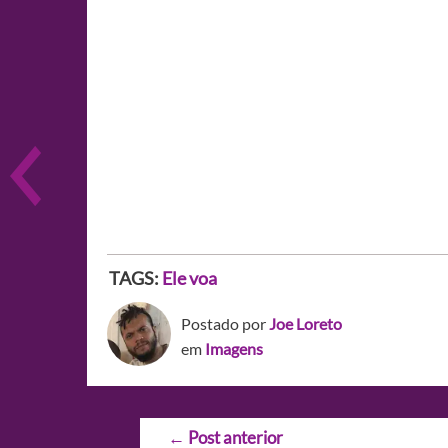
TAGS:
Ele voa
Postado por
Joe Loreto
em
Imagens
Navegação
←
Post anterior