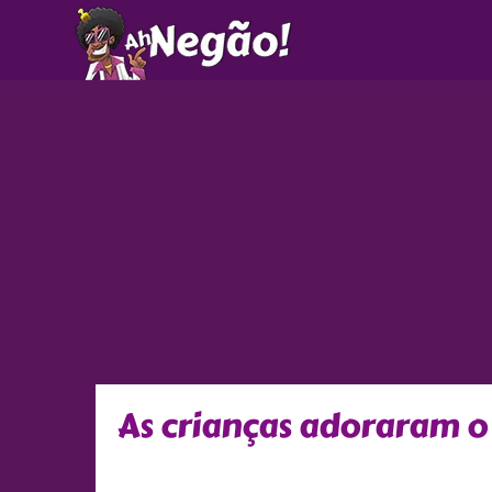
Ir
para
o
conteúdo
As crianças adoraram o