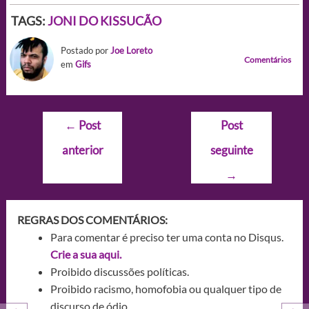
TAGS:
JONI DO KISSUCÃO
Postado por
Joe Loreto
Comentários
em
Gifs
Navegação
←
Post
Post
de
anterior
seguinte
Post
→
REGRAS DOS COMENTÁRIOS:
Para comentar é preciso ter uma conta no Disqus.
Crie a sua aqui.
Proibido discussões políticas.
Proibido racismo, homofobia ou qualquer tipo de
discurso de ódio.