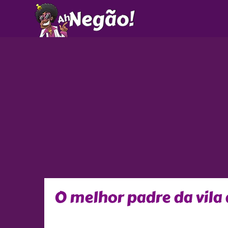
Ir
para
o
conteúdo
O melhor padre da vila 