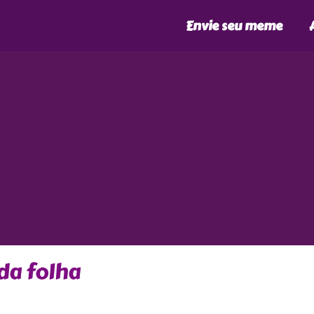
Envie seu meme
da folha