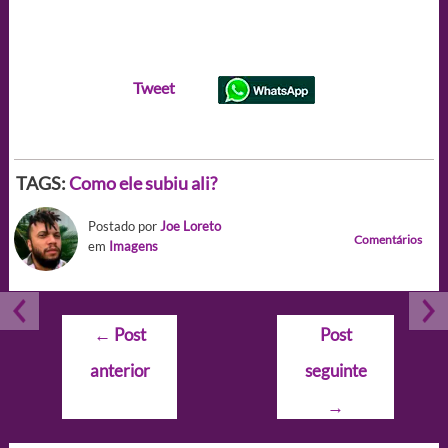
Tweet
TAGS:
Como ele subiu ali?
Postado por
Joe Loreto
Comentários
em
Imagens
Navegação
←
Post
Post
de
anterior
seguinte
Post
→