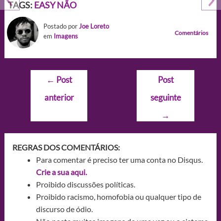
TAGS:
EASY NÃO
Postado por
Joe Loreto
Comentários
em
Imagens
Navegação
←
Post
Post
de
anterior
seguinte
Post
→
REGRAS DOS COMENTÁRIOS:
Para comentar é preciso ter uma conta no Disqus.
Crie a sua aqui.
Proibido discussões políticas.
Proibido racismo, homofobia ou qualquer tipo de
discurso de ódio.