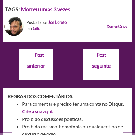
TAGS:
Morreu umas 3 vezes
Postado por
Joe Loreto
Comentários
em
Gifs
Navegação
←
Post
Post
de
anterior
seguinte
Post
→
REGRAS DOS COMENTÁRIOS:
Para comentar é preciso ter uma conta no Disqus.
Crie a sua aqui.
Proibido discussões políticas.
Proibido racismo, homofobia ou qualquer tipo de
discurso de ódio.