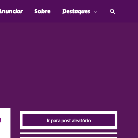
Pesquis
Anunciar
Sobre
Destaques
u
Ir para post aleatório