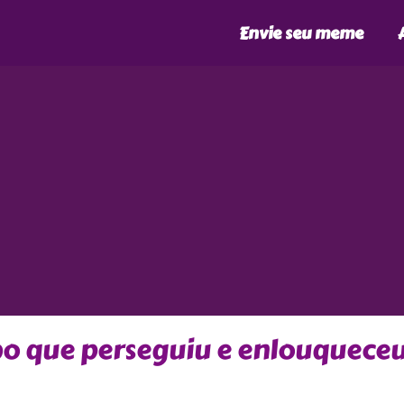
Envie seu meme
bo que perseguiu e enlouquece