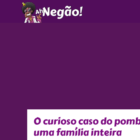
Ir
para
o
conteúdo
O curioso caso do pom
uma família inteira