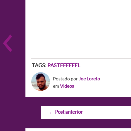
TAGS:
PASTEEEEEEL
Postado por
Joe Loreto
em
Videos
Navegação
←
Post anterior
de
Post