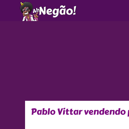
Ir
para
o
conteúdo
Pablo Vittar vendendo p