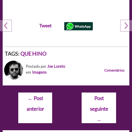
Tweet
TAGS:
QUE HINO
Postado por
Joe Loreto
Comentários
em
Imagens
Navegação
←
Post
Post
de
anterior
seguinte
Post
→