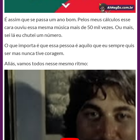
É assim que se passa um ano bom. Pelos meus cálculos esse
cara ouviu essa mesma música mais de 50 mil vezes. Ou mais,
sei lá eu chutei um número.
O que importa é que essa pessoa é aquilo que eu sempre quis
ser mas nunca tive coragem.
Aliás, vamos todos nesse mesmo ritmo: