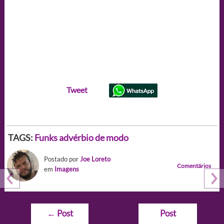
Tweet
TAGS:
Funks advérbio de modo
Postado por
Joe Loreto
Comentários
em
Imagens
Navegação
←
Post
Post
de