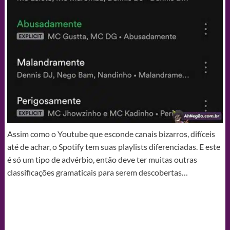
Assim como o Youtube que esconde canais bizarros, difíceis
até de achar, o Spotify tem suas playlists diferenciadas. E este
é só um tipo de advérbio, então deve ter muitas outras
classificações gramaticais para serem descobertas…