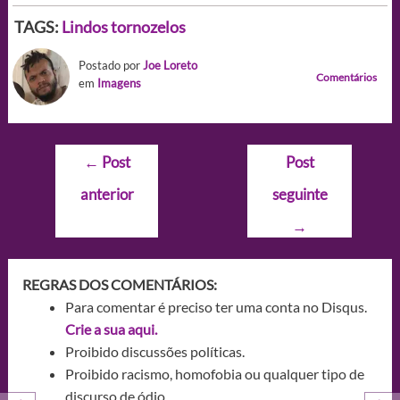
TAGS:
Lindos tornozelos
Postado por
Joe Loreto
Comentários
em
Imagens
Navegação
←
Post
Post
de
anterior
seguinte
Post
→
REGRAS DOS COMENTÁRIOS:
Para comentar é preciso ter uma conta no Disqus.
Crie a sua aqui.
Proibido discussões políticas.
Proibido racismo, homofobia ou qualquer tipo de
discurso de ódio.