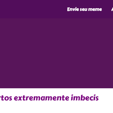
Envie seu meme
urtos extremamente imbecis