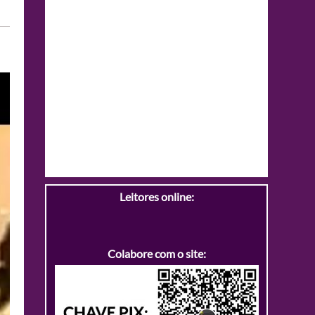
Leitores online:
Colabore com o site: