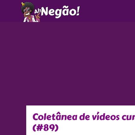
Ir
para
o
conteúdo
Coletânea de vídeos c
(#89)