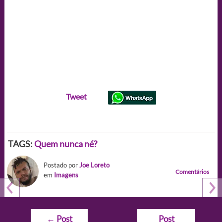
Tweet
TAGS:
Quem nunca né?
Postado por
Joe Loreto
Comentários
em
Imagens
Navegação
←
Post
Post