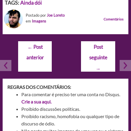
TAGS:
Ainda dói
Postado por
Joe Loreto
Comentários
em
Imagens
Navegação
←
Post
Post
de
anterior
seguinte
Post
→
REGRAS DOS COMENTÁRIOS:
Para comentar é preciso ter uma conta no Disqus.
Crie a sua aqui.
Proibido discussões políticas.
Proibido racismo, homofobia ou qualquer tipo de
discurso de ódio.
Não poste muitas imagens de uma vez ou o sistema