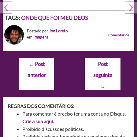
TAGS:
ONDE QUE FOI MEU DEOS
Postado por
Joe Loreto
Comentários
em
Imagens
Navegação
←
Post
Post
de
anterior
seguinte
Post
→
REGRAS DOS COMENTÁRIOS:
Para comentar é preciso ter uma conta no Disqus.
Crie a sua aqui.
Proibido discussões políticas.
Proibido racismo, homofobia ou qualquer tipo de