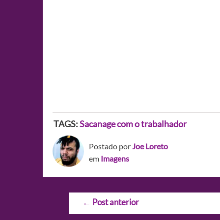
TAGS:
Sacanage com o trabalhador
Postado por
Joe Loreto
em
Imagens
Navegação
←
Post anterior
de