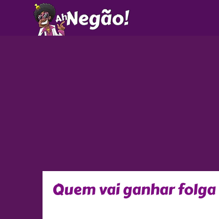
Ir
para
o
conteúdo
Quem vai ganhar folga