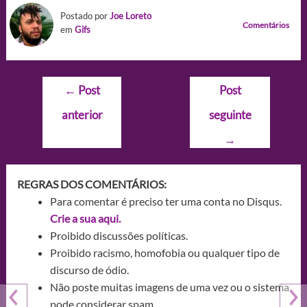
Postado por
Joe Loreto
Comentários
em
Gifs
Navegação
←
Post
Post
de
anterior
seguinte
Post
→
REGRAS DOS COMENTÁRIOS:
Para comentar é preciso ter uma conta no Disqus.
Crie a sua aqui.
Proibido discussões políticas.
Proibido racismo, homofobia ou qualquer tipo de
discurso de ódio.
Não poste muitas imagens de uma vez ou o sistema
pode considerar spam.