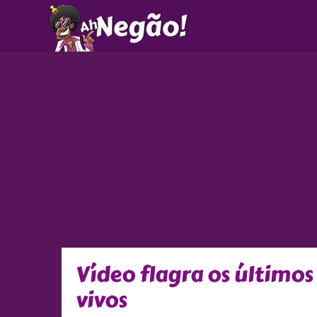
Ir
para
o
conteúdo
Vídeo flagra os últimos
vivos