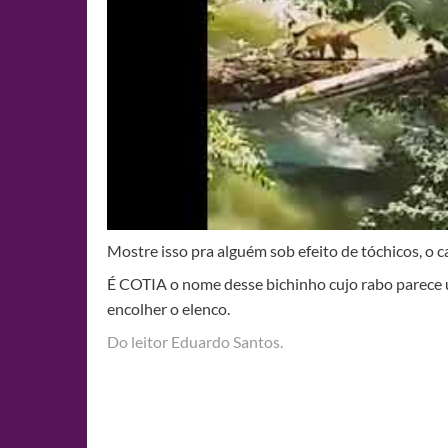
Mostre isso pra alguém sob efeito de tóchicos, o ca
É COTIA o nome desse bichinho cujo rabo parece u
encolher o elenco.
Do leitor Eduardo Santos.